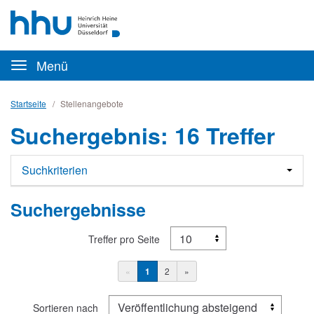
Zum
Anmelden
Zur
Zur
Inhalt
Navigation
Startseite
|
Hauptnavigation
Karriereportal
Menü
|
HHU
-
Startseite
Stellenangebote
Heinrich-
Suchergebnis
:
16
Treffer
Heine
Universität
Düsseldorf
Zum
Suchkriterien
Suchergebnis
Suchergebnisse
Treffer pro Seite
Seiten
Vorherige
-
-
Nächste
1
2
Seite
Aktuelle
Wechseln
Seite
Seite
zu
Sortieren nach
1
Seite