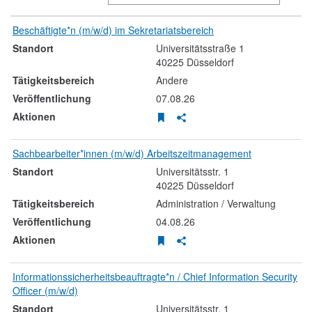
2
absteigend
sortierbar
sortierbar
sortierbar
Beschäftigte*n (m/w/d) im Sekretariatsbereich
Stellentitel
sortiert
Universitätsstraße
1
Standort
40225
Düsseldorf
Andere
Tätigkeitsbereich
07.08.26
Stellenanzeige merken
Stellenanzeige teilen
Veröffentlichung
Aktionen
Sachbearbeiter*innen (m/w/d) Arbeitszeitmanagement
Universitätsstr.
1
40225
Düsseldorf
Administration / Verwaltung
04.08.26
Stellenanzeige merken
Stellenanzeige teilen
Informationssicherheitsbeauftragte*n / Chief Information Security
Officer (m/w/d)
Universitätsstr.
1